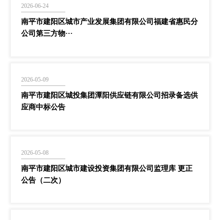
2026-06-24
南平市建阳区城市产业发展集团有限公司福建省惠民分
公司第三方物···
2026-05-09
南平市建阳区城投集团潭阳供应链有限公司招录备选供
应商中标公告
2026-05-08
南平市建阳区城市建设投资集团有限公司监理库 更正
公告（二次）