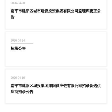
2026-04-28
南平市建阳区城市建设投资集团有限公司监理库更正公
告
2026-04-24
招录公告
2026-04-16
南平市建阳区城投集团潭阳供应链有限公司招录备选供
应商招录公告