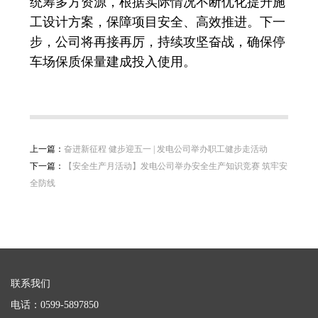
统筹多方资源，根据实际情况不断优化提升施
工设计方案，保障项目安全、高效推进。下一
步，公司将再接再厉，持续攻坚奋战，确保停
车场保质保量建成投入使用。
上一篇：
奋进新征程 健步迎五一 | 发电公司举办职工健步走活动
下一篇：
【安全生产月活动】发电公司举办安全生产知识竞赛 筑牢安
全防线
联系我们
电话：0599-5897850