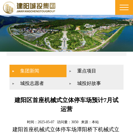
集团新闻
重点项目
城投志愿者
城投好故事
建阳区首座机械式立体停车场预计7月试
运营
时间：2025-05-07 访问量：3050 来源：本站
建阳首座机械式立体停车场潭阳桥下机械式立