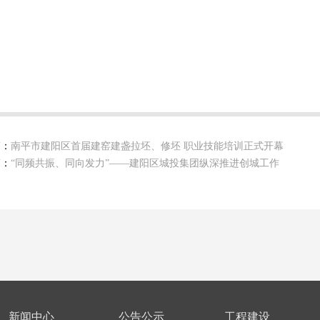
篇：
南平市建阳区首届建窑建盏拉坯、修坯 职业技能培训正式开幕
篇：
“同频共振、同向发力”——建阳区城投集团纵深推进创城工作
新闻中心
公告公示
工程建设