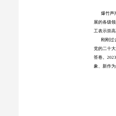
爆竹声声
展的各级领
工表示崇高
刚刚过去的
党的二十大
答卷。20
象、新作为