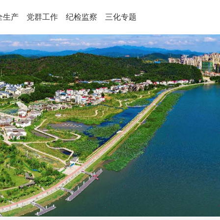
全生产
党群工作
纪检监察
三化专题