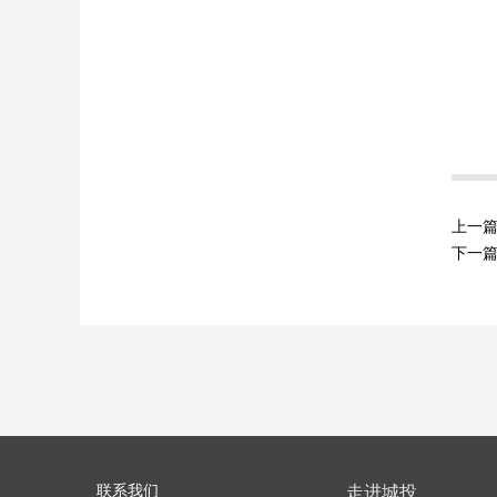
上一
下一
走进城投
联系我们