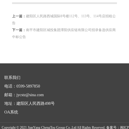
上一篇：
建阳区人民路西城国际8号楼112号、113号、114号店招租公
告
下一篇：
南平市建阳区城投集团潭阳供应链有限公司招录备选供应商
中标公告
联系我们
电话：0599-5897850
邮箱：jycstz@sina.com
地址：建阳区人民西路498号
OA系统
Copyright © 2021 JianYang ChengTou Group Co.,Ltd All Rights Reserved. 备案号：
闽ICP